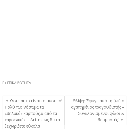
ΕΠΙΚΑΙΡΟΤΗΤΑ
Πλοήγηση
Ωστε αυτο είναι το μuστικο!
Θλiψη: Έφuγε από τη ζωή ο
άρθρων
Πολύ πιο νόστιμα τα
αγαπημένος τραγουδιστής –
«θηλuκά» καρπούζια από τα
Συγκλονισμένοι φίλοι &
«αpσενικά» – Δείτε πως θα τα
θαυμαστές”
ξεχωρίζετε εύκολα