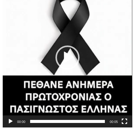
Βίντεο
00:00
00:05