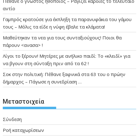
Πέθανε ο γνωστός ηθοποιός – Ραγίζει καρδιές το τελευταίο
αντίο
Γαμπρός κρατούσε για έκπληξη τα παρανυφάκια του γάμου
τους – Μόλις τα είδε η νύφη έβαλε τα κλάματα!
Μαθεύτηκαν τα νεα για τους συνταξιούχους! Ποιοι θα
πάρουν <ανασα> !
Λίγοι το ξέρουν! Μητέρες με ανήλικο παιδί: Το «κλειδί» για
να βγουν στη σύνταξη πριν από τα 62 !
Σοκ στην πολιτική: Πέθανε ξαφνικά στα 63 του ο πρώην
δήμαρχος – Πάγωσε η συνεδρίαση …
Μεταστοιχεία
Σύνδεση
Ροή καταχωρίσεων