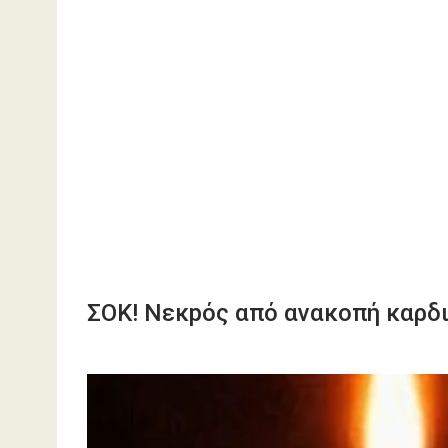
ΣΟΚ! Νεκpός από ανακοπή καρδ
Πρόγραμμα
Αναπαραγωγής
Βίντεο