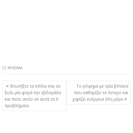
ΧΡΗΣΙΜΑ
Πλοήγηση
Βουτήξτε τα πόδια σας σε
Το ρόφημα με τρία βότανα
άρθρων
ξυδι μία φορά την εβδομάδα
που καθαρίζει το έντερο και
και πείτε αντίο σε αυτά τα 9
χαρίζει ενέργεια όλη μέρα
προβλήματα