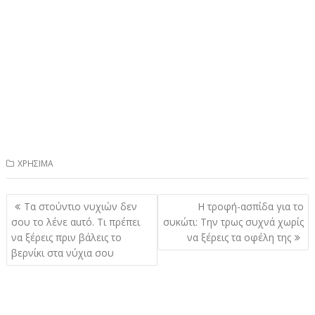
ΧΡΗΣΙΜΑ
Πλοήγηση
Τα στούντιο νυχιών δεν
Η τροφή-ασπίδα για το
άρθρων
σου το λένε αuτό. Τι πρέπει
συκώτι: Την τρως συχνά χωρίς
να ξέρεις πριν βάλεις το
να ξέρεις τα οφέλη της
βερνίκι στα νύχια σου