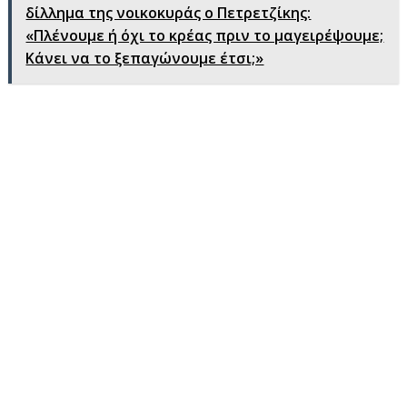
δίλλημα της νοικοκυράς ο Πετρετζίκης:
«Πλένουμε ή όχι το κρέας πριν το μαγειρέψουμε;
Κάνει να το ξεπαγώνουμε έτσι;»