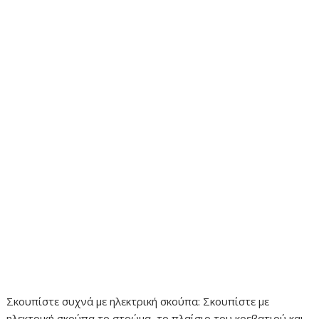
Σκουπίστε συχνά με ηλεκτρική σκούπα: Σκουπίστε με
ηλεκτρική σκούπα το στρώμα, το πλαίσιο του κρεβατιού και