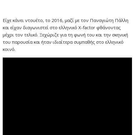
Είχε κάνει ντουέτο, το 2016, μαζί με τον Παναγιώτη Πάλλη
και είχαν διαγωνιστεί στο ελληνικό Χ-factor φθάνοντας
μέχρι τον τελικό. Ξεχώριζε για τη φωνή του και την σκηνική
του παρουσία και ήταν ιδιαίτερα συμπαθής στο ελληνικό
κοινό.