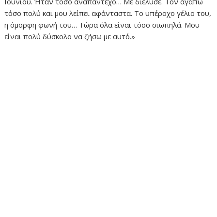
Ιουνίου. Ήταν τόσο αναπάντεχο… Με διέλυσε. Τον αγαπώ
τόσο πολύ και μου λείπει αφάνταστα. Το υπέροχο γέλιο του,
η όμορφη φωνή του… Τώρα όλα είναι τόσο σιωπηλά. Μου
είναι πολύ δύσκολο να ζήσω με αυτό.»