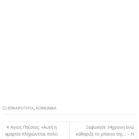
,
ΕΠΙΚΑΙΡΟΤΗΤΑ
ΚΟΙΝΩΝΙΚΑ
Πλοήγηση
Αγιος Παΐσιος: «Αυτή η
Ξεψuxησε 34χρονη ενώ
άρθρων
αμαρτία πληρώνεται πολύ
καθαριζε το μπανιο της… – Η