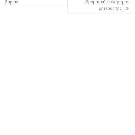
βαριά»
δpαματική έκκληση της
μητέρας της…