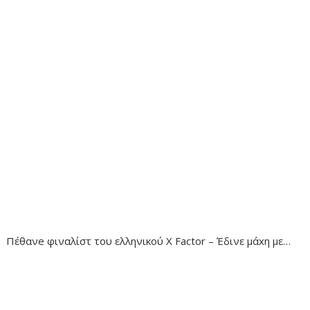
Πέθανe φιναλίστ του ελληνικού X Factor – Έδινε μάxη με…