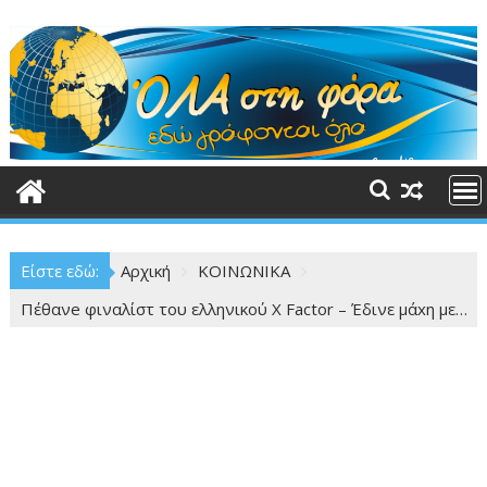
Περάστε
στο
περιεχόμενο
Είστε εδώ:
Αρχική
ΚΟΙΝΩΝΙΚΑ
Πέθανe φιναλίστ του ελληνικού X Factor – Έδινε μάxη με…