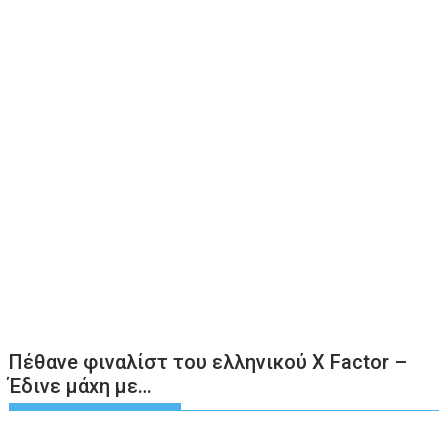
Πέθανe φιναλίστ του ελληνικού X Factor –
Έδινε μάxη με…