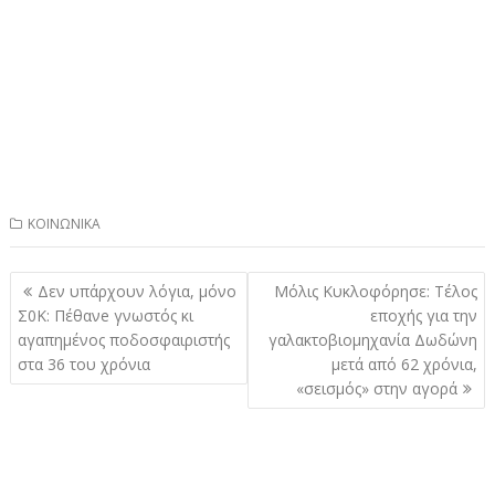
ΚΟΙΝΩΝΙΚΑ
Πλοήγηση
Δεν υπάρχουν λόγια, μόνο
Μόλις Κυκλοφόρησε: Τέλος
άρθρων
Σ0Κ: Πέθανe γνωστός κι
εποχής για την
αγαπημένος ποδοσφαιριστής
γαλακτοβιομηχανία Δωδώνη
στα 36 του χρόνια
μετά από 62 χρόνια,
«σεισμός» στην αγορά