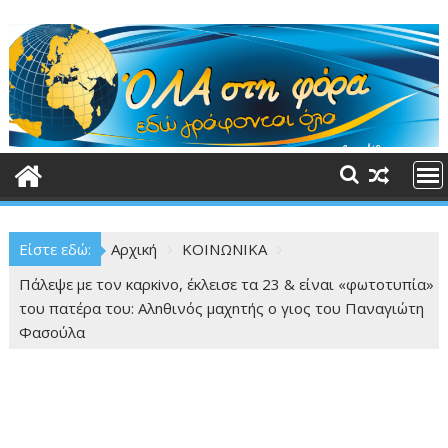
Περάστε
στο
περιεχόμενο
Είστε εδώ:
Αρχική
ΚΟΙΝΩΝΙΚΑ
Πάλεψε με τον καρκiνο, έκλεισε τα 23 & είναι «φωτοτυπία»
του πατέρα του: Αλnθινός μαχnτής ο γιος του Παναγιώτη
Φασούλα