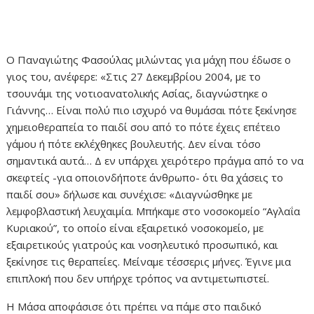
Ο Παναγιώτης Φασούλας μιλώντας για μάχη που έδωσε ο
γιος του, ανέφερε: «Στις 27 Δεκεμβρίου 2004, με το
τσουνάμι της νοτιοανατολικής Ασίας, διαγνώστηκε ο
Γιάννης… Είναι πολύ πιο ισχυρό να θυμάσαι πότε ξεκίνησε
χημειοθεραπεία το παιδί σου από το πότε έχεις επέτειο
γάμου ή πότε εκλέχθηκες βουλευτής. Δεν είναι τόσο
σημαντικά αυτά… Δ εν υπάρχει χειρότερο πράγμα από το να
σκεφτείς -για οποιονδήποτε άνθρωπο- ότι θα χάσεις το
παιδί σου» δήλωσε και συνέχισε: «Διαγνώσθηκε με
λεμφοβλαστική λευχαιμία. Μπήκαμε στο νοσοκομείο “Αγλαΐα
Κυριακού”, το οποίο είναι εξαιρετικό νοσοκομείο, με
εξαιρετικούς γιατρούς και νοσηλευτικό προσωπικό, και
ξεκίνησε τις θεραπείες. Μείναμε τέσσερις μήνες. Έγινε μια
επιπλοκή που δεν υπήρχε τρόπος να αντιμετωπιστεί.
Η Μάσα αποφάσισε ότι πρέπει να πάμε στο παιδικό