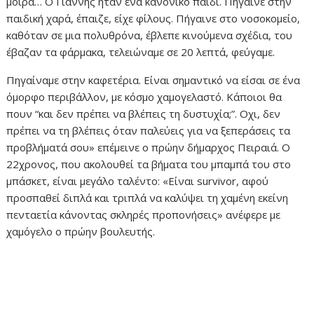
μοίρα… Ο Γιάννης ήταν ένα κανονικό παιδί. Πήγαινε στην
παιδική χαρά, έπαιζε, είχε φίλους. Πήγαινε στο νοσοκομείο,
καθόταν σε μια πολυθρόνα, έβλεπε κινούμενα σχέδια, του
έβαζαν τα φάρμακα, τελειώναμε σε 20 λεπτά, φεύγαμε.
Πηγαίναμε στην καφετέρια. Είναι σημαντικό να είσαι σε ένα
όμορφο περιβάλλον, με κόσμο χαμογελαστό. Κάποιοι θα
πουν “και δεν πρέπει να βλέπεις τη δυστυχία;”. Οχι, δεν
πρέπει να τη βλέπεις όταν παλεύεις για να ξεπεράσεις τα
προβλήματά σου» επέμεινε ο πρώην δήμαρχος Πειραιά. Ο
22χρονος, που ακολουθεί τα βήματα του μπαμπά του στο
μπάσκετ, είναι μεγάλο ταλέντο: «Είναι survivor, αφού
προσπαθεί διπλά και τριπλά να καλύψει τη χαμένη εκείνη
πενταετία κάνοντας σκληρές προπονήσεις» ανέφερε με
χαμόγελο ο πρώην βουλευτής.