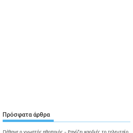
Πρόσφατα άρθρα
Πέθανε ο γνωστός ηθοποιός – Ραγίζει καρδιές το τελευταίο