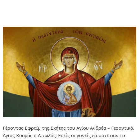
Γέροντας Εφραίμ της Σκήτης του Αγίου Ανδρέα – Γεροντικό.
Άγιος Κοσμάς ο Αιτωλός: Εσείς οι γονείς είσαστε σαν το