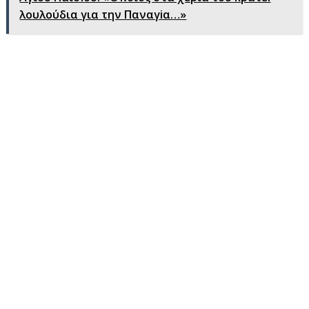
λουλούδια για την Παναγiα…»