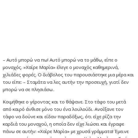
– Αυτό μπορώ να πω! Αυτό μπορώ να το μάθω, είπε ο
μοναχός. »Χαίρε Μαρία» έλεγε ο μοναχός καθημερινά,
χιλιάδες φορές. Ο διάβολος του παρουσιάστηκε μια μέρα και
του είπε: – Σταμάτα να λες αυτήν την προσευχή, γιατί δεν
μπορώ να σε πλησιάσω..
Κοιμήθηκε ο γέροντας και το θάψανε. Στο τάφο του μετά
από καιρό άνθισε μόνο του ένα λουλούδι. Ανοίξανε τον
τάφο να δούνε και είδαν παραδόξως, ότι είχε ρίζα την
καρδιά του μοναχού, η οποία δεν είχε λιώσει και έγραφε
πάνω σε αυτήν: «Χαίρε Μαρία» με χρυσά γράμματα! Έμεινε