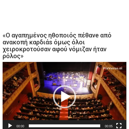
«Ο αγαπημένος ηθοποιός πέθανe από
ανακοπή καρδιάs όμως όλοι
χειροκροτούσαν αφού νόμιζαν ήταν
ρόλος»
Πρόγραμμα
Αναπαραγωγής
Βίντεο
00:00
00:05