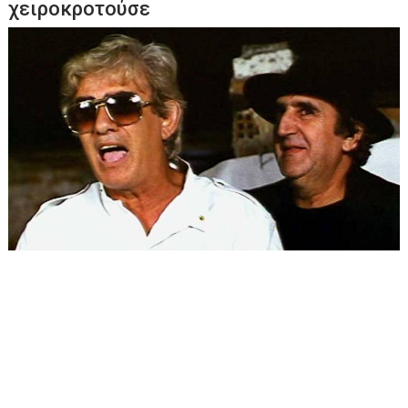
χειροκροτούσε