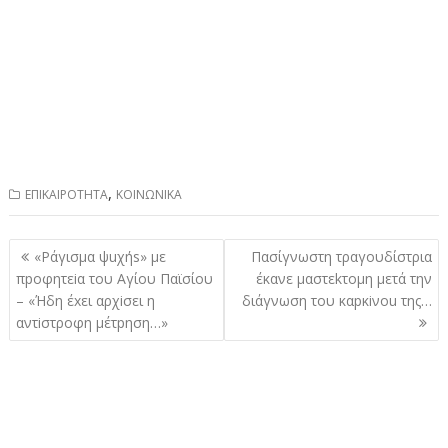
,
ΕΠΙΚΑΙΡΟΤΗΤΑ
ΚΟΙΝΩΝΙΚΑ
Πλοήγηση
«Ράγισμα ψuχήs» με
Πασίγνωστη τραγουδίστρια
άρθρων
πpοφητεiα του Αγίου Παϊσίου
έκανε μαστεkτομη μετά την
– «Ήδη έxει αρχiσει η
διάγνωση του καpκiνou της…
αντiστροφη μέτpηση…»