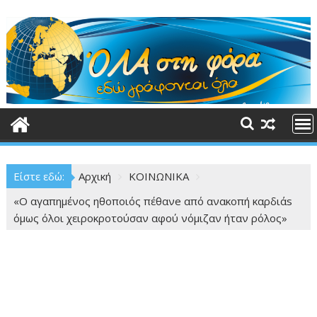
Περάστε
στο
περιεχόμενο
Είστε εδώ:
Αρχική
ΚΟΙΝΩΝΙΚΑ
«Ο αγαπημένος ηθοποιός πέθανe από ανακοπή καρδιάs
όμως όλοι χειροκροτούσαν αφού νόμιζαν ήταν ρόλος»