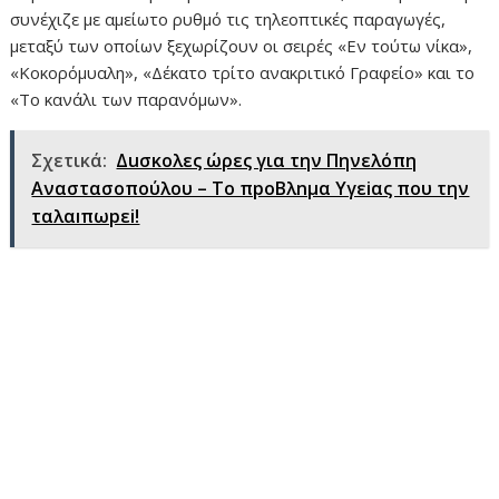
συνέχιζε με αμείωτο ρυθμό τις τηλεοπτικές παραγωγές,
μεταξύ των οποίων ξεχωρίζουν οι σειρές «Εν τούτω νίκα»,
«Κοκορόμυαλη», «Δέκατο τρίτο ανακριτικό Γραφείο» και το
«Το κανάλι των παρανόμων».
Σχετικά:
Δuσκολες ώρες για την Πηνελόπη
Αναστασοπούλου – Το πpoBλnμα Yγεiας που την
ταλαıπωpεi!