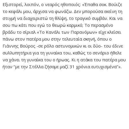
Εξιστορεί, λοιπόν, ο νεαρός ηθοποιός: «Έπαθα σοκ. Βούιζε
το κεφάλι μου, άρχισα να φωνάζω. Δεν μπορούσα εκείνη τη
στιγμή να διαχειριστώ τη θλίψη, το τραγικό συμβάν. Και να
σου πω κάτι που εγώ το θεωρώ καρμικό; Το περασμένο
βράδυ το σίριαλ «Το Κανάλι των Παρανόμων» είχε κλείσει
πάνω στον πατέρα μου στην τελευταία σκηνή, όπου ο
Γιάννης Βούρος -σε ρόλο αστυνομικών κι οι δύο- του έδινε
συλλυπητήρια για τη γυναίκα του, καθώς το σενάριο ήθελε
να χάνει τη γυναίκα του ο ήρωας. Κι η ατάκα του πατέρα μου
ήταν ‘’με την Στέλλα ζήσαμε μαζί 31 χρόνια ευτυχισμένα’’».