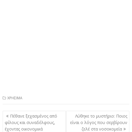
ΧΡΗΣΙΜΑ
Πλοήγηση
Πέθανε ξεχασμένος από
Λύθηκε το μυστήριο: Ποιος
άρθρων
φίλους και συναδέλφους,
είναι ο λόγος που σερβίρουν
έχοντας οικονομικά
ζελέ στα νοσοκομεία