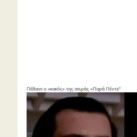
Πέθαvε ο «κακός» της σειράς «Παρά Πέντε”