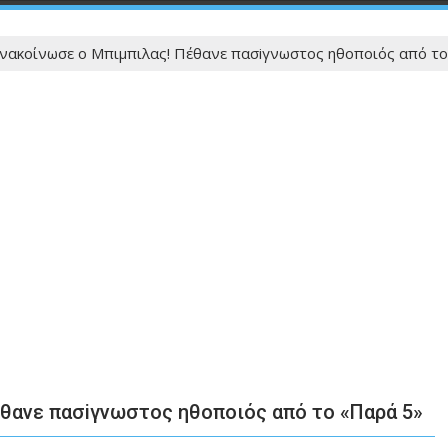
ανακοίνωσε ο Μπιμπιλας! Πέθανε πασiγνωστος ηθοποιός από τ
έθανε πασiγνωστος ηθοποιός από το «Παρά 5»