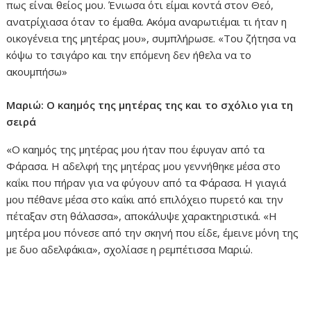
πως είναι θείος μου. Ένιωσα ότι είμαι κοντά στον Θεό,
ανατρίχιασα όταν το έμαθα. Ακόμα αναρωτιέμαι τι ήταν η
οικογένεια της μητέρας μου», συμπλήρωσε. «Tου ζήτησα να
κόψω το τσιγάρο και την επόμενη δεν ήθελα να το
ακουμπήσω»
Μαριώ: Ο καημός της μητέρας της και το σχόλιο για τη
σειρά
«Ο καημός της μητέρας μου ήταν που έφυγαν από τα
Φάρασα. Η αδελφή της μητέρας μου γεννήθηκε μέσα στο
καΐκι που πήραν για να φύγουν από τα Φάρασα. Η γιαγιά
μου πέθανε μέσα στο καΐκι από επιλόχειο πυρετό και την
πέταξαν στη θάλασσα», αποκάλυψε χαρακτηριστικά. «Η
μητέρα μου πόνεσε από την σκηνή που είδε, έμεινε μόνη της
με δυο αδελφάκια», σχολίασε η ρεμπέτισσα Μαριώ.