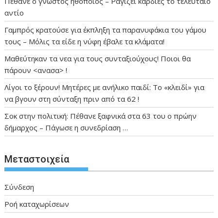
Πέθανε ο γνωστός ηθοποιός – Ραγίζει καρδιές το τελευταίο
αντίο
Γαμπρός κρατούσε για έκπληξη τα παρανυφάκια του γάμου
τους – Μόλις τα είδε η νύφη έβαλε τα κλάματα!
Μαθεύτηκαν τα νεα για τους συνταξιούχους! Ποιοι θα
πάρουν <ανασα> !
Λίγοι το ξέρουν! Μητέρες με ανήλικο παιδί: Το «κλειδί» για
να βγουν στη σύνταξη πριν από τα 62 !
Σοκ στην πολιτική: Πέθανε ξαφνικά στα 63 του ο πρώην
δήμαρχος – Πάγωσε η συνεδρίαση …
Μεταστοιχεία
Σύνδεση
Ροή καταχωρίσεων