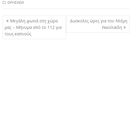
ΘΡΗΣΚΕΙΑ
Πλοήγηση
Μεγάλη φωτιά στη χώρα
Δuσκολες ώρες για τον Ντέμη
άρθρων
μας – Μήνυμα από το 112 για
Νικολαϊδη
τους καπνούς