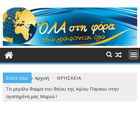
Περάστε
στο
περιεχόμενο
Είστε εδώ:
Αρχική
ΘΡΗΣΚΕΙΑ
Το μεγάλο θαuμα του θείου της Αγίου Παισiου στην
αγαπημένη μας Μαριώ !