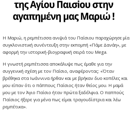
Η Μαριώ, η ρεμπέτισσα ανιψιά του Παΐσιου παραχώρησε μία
συγκλονιστική συνέντευξη στην εκπομπή «Πάμε Δανάη», με
αφορμή την ιστορική-βιογραφική σειρά του Mega.
Η γνωστή ρεμπέτισσα αποκάλυψε πως έμαθε για την
συγγενική σχέση με τον Παΐσιο, αναφέροντας: «Όταν
βρέθηκα στα Ιωάννινα ήρθαν και με βρήκαν δυο κοπέλες και
μου είπαν ότι ο πάππους Παΐσιος ήταν θείος μου. Η μαμά
μου με τον Άγιο Παΐσιο ήταν πρώτα ξαδέλφια. Ο παππούς
Παΐσιος ήξερε για μένα πως είμαι τραγουδίστρια και λέω
ρεμπέτικα».