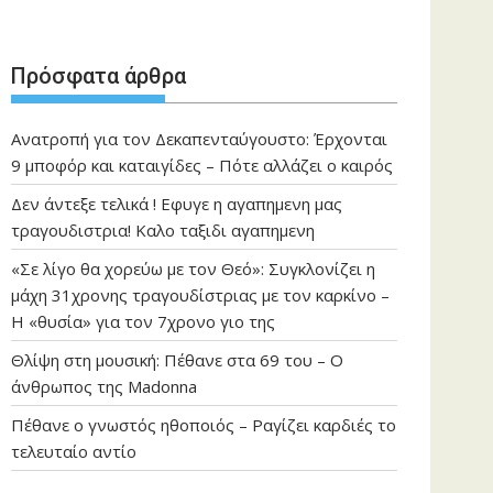
Πρόσφατα άρθρα
Ανατροπή για τον Δεκαπενταύγουστο: Έρχονται
9 μποφόρ και καταιγίδες – Πότε αλλάζει ο καιρός
Δεν άντεξε τελικά ! Εφυγε η αγαπημενη μας
τραγουδιστρια! Καλο ταξιδι αγαπημενη
«Σε λίγο θα χορεύω με τον Θεό»: Συγκλονίζει η
μάχη 31χρονης τραγουδίστριας με τον καρκίνο –
Η «θυσία» για τον 7χρονο γιο της
Θλίψη στη μουσική: Πέθανε στα 69 του – Ο
άνθρωπος της Madonna
Πέθανε ο γνωστός ηθοποιός – Ραγίζει καρδιές το
τελευταίο αντίο