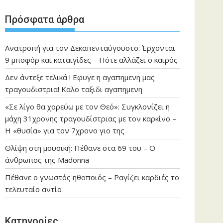
Πρόσφατα άρθρα
Ανατροπή για τον Δεκαπενταύγουστο: Έρχονται
9 μποφόρ και καταιγίδες – Πότε αλλάζει ο καιρός
Δεν άντεξε τελικά ! Εφυγε η αγαπημενη μας
τραγουδιστρια! Καλο ταξιδι αγαπημενη
«Σε λίγο θα χορεύω με τον Θεό»: Συγκλονίζει η
μάχη 31χρονης τραγουδίστριας με τον καρκίνο –
Η «θυσία» για τον 7χρονο γιο της
Θλίψη στη μουσική: Πέθανε στα 69 του – Ο
άνθρωπος της Madonna
Πέθανε ο γνωστός ηθοποιός – Ραγίζει καρδιές το
τελευταίο αντίο
Kατηγορίες