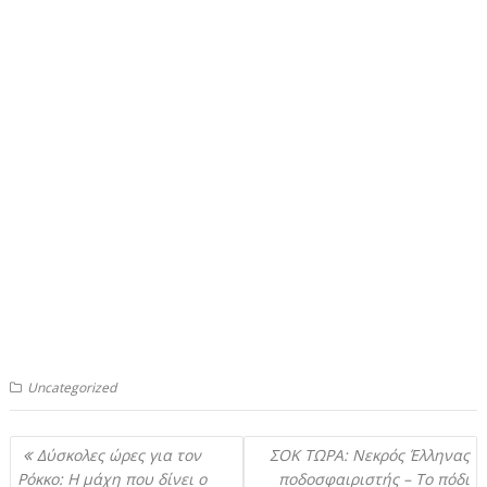
Uncategorized
Πλοήγηση
Δύσκολες ώρες για τον
ΣOK TΩΡΑ: Νεκρός Έλληνας
άρθρων
Ρόκκο: Η μάχη που δίνει ο
ποδοσφαιριστής – Το πόδι