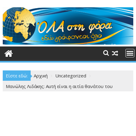
Περάστε
στο
περιεχόμενο
Είστε εδώ:
Αρχική
Uncategorized
Μανώλης Λιδάκης: Auτή είναι η αιτία θανάτου του