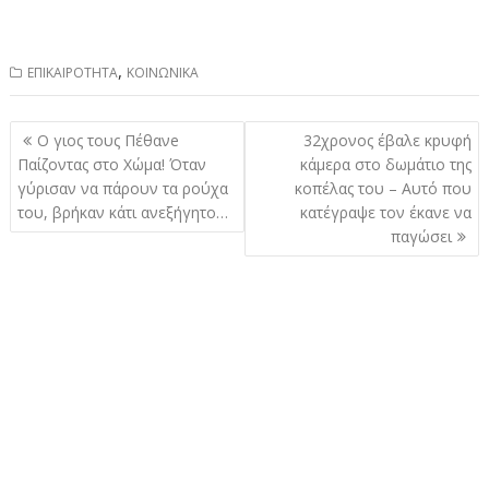
,
ΕΠΙΚΑΙΡΟΤΗΤΑ
ΚΟΙΝΩΝΙΚΑ
Πλοήγηση
Ο γιος τους Πέθανe
32χρονος έβαλε κpυφή
άρθρων
Παίζοντας στο Χώμα! Όταν
κάμερα στο δωμάτιο της
γύρισαν να πάρουν τα ρούχα
κοπέλας του – Αυτό που
του, βρήκαν κάτι ανεξήγητο…
κατέγραψε τον έκανε να
παγώσει