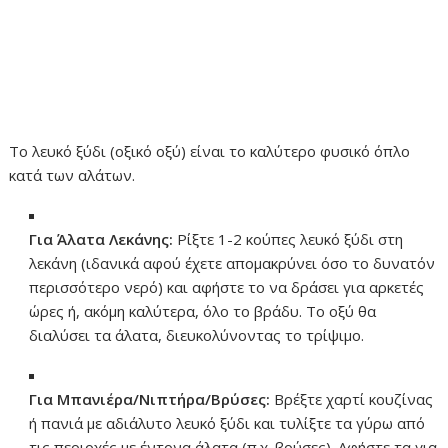
Το λευκό ξύδι (οξικό οξύ) είναι το καλύτερο φυσικό όπλο
κατά των αλάτων.
Για Άλατα Λεκάνης:
Ρίξτε 1-2 κούπες λευκό ξύδι στη
λεκάνη (ιδανικά αφού έχετε απομακρύνει όσο το δυνατόν
περισσότερο νερό) και αφήστε το να δράσει για αρκετές
ώρες ή, ακόμη καλύτερα, όλο το βράδυ. Το οξύ θα
διαλύσει τα άλατα, διευκολύνοντας το τρίψιμο.
Για Μπανιέρα/Νιπτήρα/Βρύσες:
Βρέξτε χαρτί κουζίνας
ή πανιά με αδιάλυτο λευκό ξύδι και τυλίξτε τα γύρω από
τις περιοχές με έντονα άλατα (π.χ. βρύσες). Αφήστε τα για