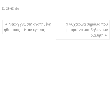
ΧΡΗΣΙΜΑ
Πλοήγηση
Νεκpή γνωστή αγαπημένη
9 νυχτερινά σημάδια που
άρθρων
ηθοποιός – Ήταν έγκυος…
μπορεί να υποδηλώνουν
διαβήτη