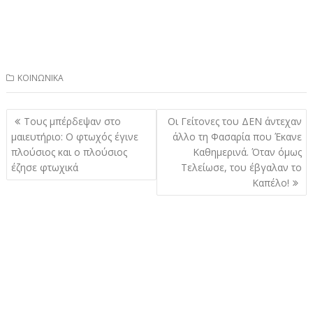
ΚΟΙΝΩΝΙΚΑ
Πλοήγηση
Τους μπέρδεψαν στο
Οι Γείτονες του ΔΕΝ άντεχαν
άρθρων
μαιευτήριο: Ο φτωχός έγινε
άλλο τη Φασαρία που Έκανε
πλούσιος και ο πλούσιος
Καθημερινά. Όταν όμως
έζησε φτωχικά
Τελείωσε, του έβγαλαν το
Καπέλο!