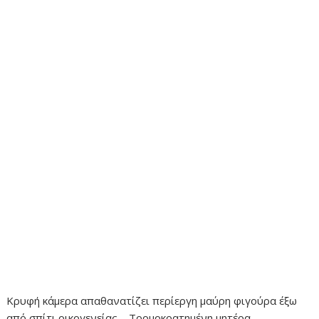
Κρυφή κάμερα απαθανατίζει περίεργη μαύρη φιγούρα έξω
από σπίτι οικογενείας – Τρομοκρατημένη μητέρα