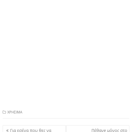
ΧΡΗΣΙΜΑ
Πλοήγηση
Για εσένα που θες να
Πέθανe μόνος στο