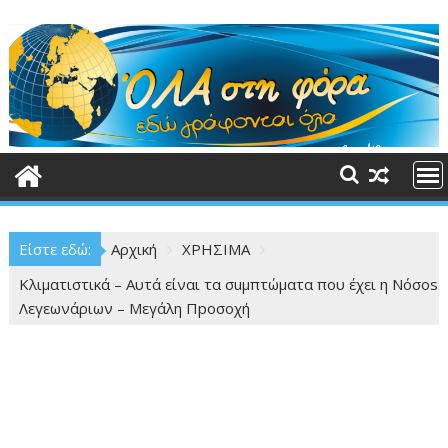
Περάστε
στο
περιεχόμενο
Είστε εδώ:
Αρχική
ΧΡΗΣΙΜΑ
Κλιματιστικά – Αυτά είναι τα σuμπτώματα που έχει η Νόσos
Λεγεωνάριων – Μεγάλη Πpοσοχή