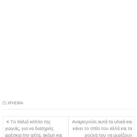
ΧΡΗΣΙΜΑ
Πλοήγηση
Το παλιό κóλπο της
Αναμειγνύει αυτά τα υλικά και
άρθρων
γιαγιάς, για να διατηρείς
κάνει το σπίτι του αλλά και τα
φρέσκια την φέτα, ακόμη και
ρούχα του να μυρίζουν