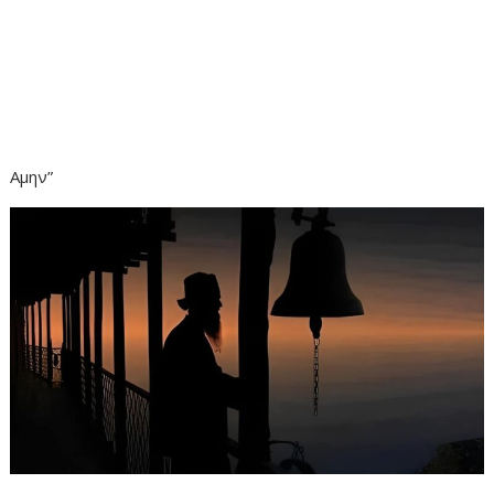
Αμην”