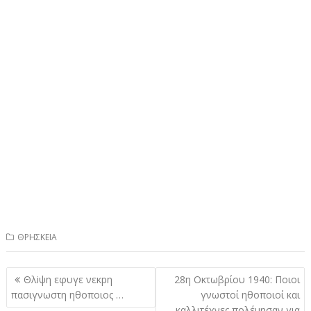
ΘΡΗΣΚΕΙΑ
Πλοήγηση
Θλiψη εφυγε νεκpη
28η Οκτωβρίου 1940: Ποιοι
άρθρων
πασιγνωστη ηθοποιος …
γνωστοί ηθοποιοί και
καλλιτέχνες πολέμησαν για