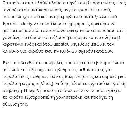
Τα καρότα αποτελούν πλούσια πηγή του β-καροτένιου, ενός
ισχυρότατου αντικαρκινικού, αγγειοπροστατευτικού,
ανοσοενισχυτικού και αντιμικροβιακού αντιοξειδωτικού.
Έρευνες έδειξαν ότι ένα καρότο ημερησίως αρκεί για να
μειώσει σημαντικά τον κίνδυνο εγκεφαλικού επεισοδίου στις
γυναίκες. Για όσους καπνίζουν ή υπήρξαν καπνιστές: το β –
καροτένιο ενός καρότου μεσαίου μεγέθους μειώνει τον
κίνδυνο για καρκίνο των πνευμόνων σχεδόν κατά 50%.
Έχει αποδειχθεί ότι οι υψηλές ποσότητες του β-καροτένιου
μειώνουν σε αξιοσημείωτο βαθμό τις πιθανότητες για
εκφυλιστικές παθήσεις των οφθαλμών (όπως καταρράκτη και
εκφύλιση ώχρας κηλίδας). Επίσης, είναι ευεργετικό και για τη
στηθάγχη. Η υψηλή ποσότητα διαλυτών ινών που περιέχει
το καρότο εξισορροπεί τη χοληστερόλη και προάγει τη
ρύθμιση της.