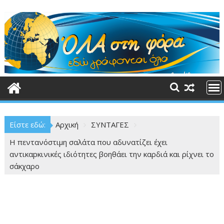
Περάστε
στο
περιεχόμενο
Είστε εδώ:
Αρχική
ΣΥΝΤΑΓΕΣ
Η πεντανόστιμη σαλάτα που αδυνατίζει έχει
αντικαpκινικές ιδιότητες βοηθάει την καρδιά και ρίχνει το
σάκχαρο