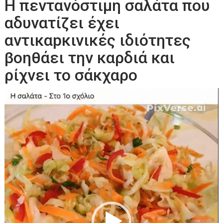
Η πεντανόστιμη σαλάτα που
αδυνατίζει έχει
αντικαpκινικές ιδιότητες
βοηθάει την καρδιά και
ρίχνει το σάκχαρο
Πρόγραμμα
Αναπαραγωγής
Βίντεο