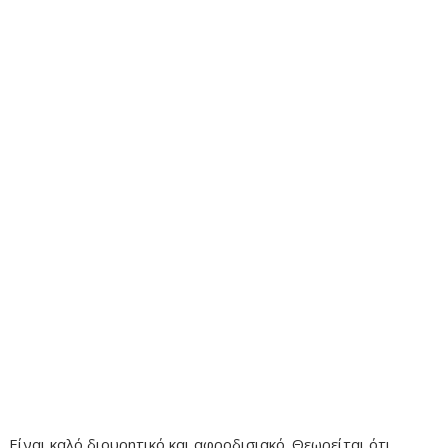
Είναι καλό διουρητικό και αφροδισιακό. Θεωρείται ότι