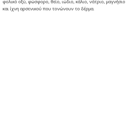
φολικό οξύ, φώσφορο, θείο, ιώδιο, κάλιο, νάτριο, μαγνήσιο
και ίχνη αρσενικού που τονώνουν το δέρμα.