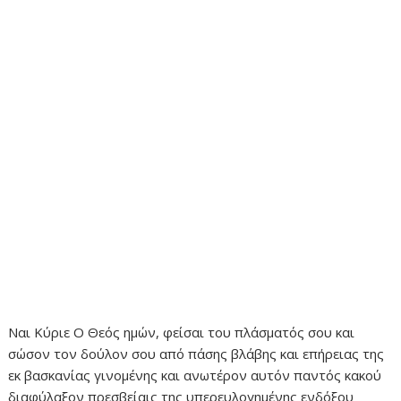
Ναι Κύριε Ο Θεός ημών, φείσαι του πλάσματός σου και
σώσον τον δούλον σου από πάσης βλάβης και επήρειας της
εκ βασκανίας γινομένης και ανωτέρον αυτόν παντός κακού
διαφύλαξον πρεσβείαις της υπερευλογημένης ενδόξου