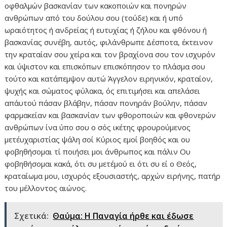
οφθαλμών βασκανίαν των κακοποιών και πονηρών
ανθρώπων από του δούλου σου (τούδε) και ή υπό
ωραιότητος ή ανδρείας ή ευτυχίας ή ζήλου και φθόνου ή
βασκανίας συνέβη, αυτός, φιλάνθρωπε Δέσποτα, έκτεινον
την κραταίαν σου χείρα και τον βραχίονα σου τον ισχυρόν
και ύψιστον και επισκόπων επισκόπησον το πλάσμα σου
τούτο και κατάπεμψον αυτώ Άγγελον ειρηνικόν, κραταίον,
ψυχής και σώματος φύλακα, ός επιτιμήσει και απελάσει
απ΄αυτού πάσαν βλάβην, πάσαν πονηράν βούλην, πάσαν
φαρμακείαν και βασκανίαν των φθοροποιών και φθονερών
ανθρώπων ίνα ύπο σου ο σός ικέτης φρουρούμενος
μετ΄ευχαριστίας ψάλη σοί Κύριος εμοί βοηθός και ου
φοβηθήσομαι τί ποιήσει μοι άνθρωπος και πάλιν Ου
φοβηθήσομαι κακά, ότι συ μετ΄εμού ει ότι συ εί ο Θεός,
κραταίωμα μου, ισχυρός εξουσιαστής, αρχών ειρήνης, πατήρ
του μέλλοντος αιώνος.
Σχετικά:
Θαύμα: Η Παναγία ήρθε και έδωσε