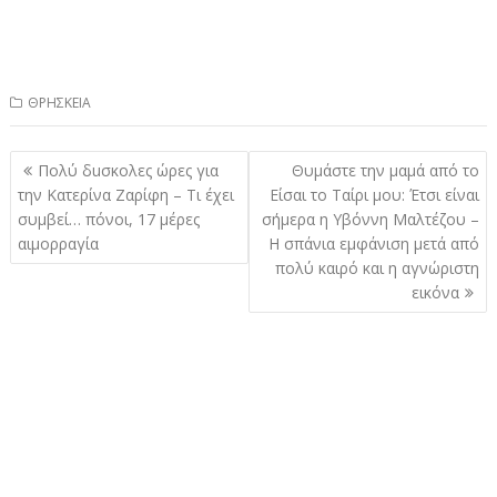
ΘΡΗΣΚΕΙΑ
Πλοήγηση
Πολύ δuσκολες ώρες για
Θυμάστε την μαμά από το
άρθρων
την Κατερίνα Ζαρίφη – Τι έχει
Είσαι το Ταίρι μου: Έτσι είναι
συμβεί… πόνοι, 17 μέρες
σήμερα η Υβόννη Μαλτέζου –
αιμορραγία
Η σπάνια εμφάνιση μετά από
πολύ καιρό και η αγνώριστη
εικόνα