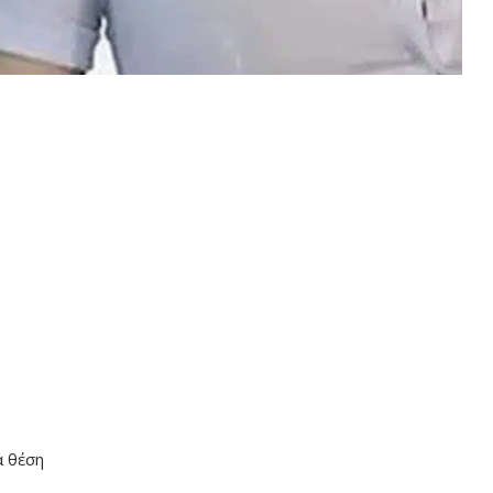
α θέση