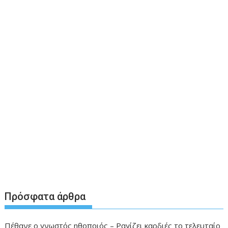
Πρόσφατα άρθρα
Πέθανε ο γνωστός ηθοποιός – Ραγίζει καρδιές το τελευταίο