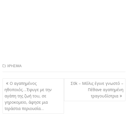
ΧΡΗΣΙΜΑ
Πλοήγηση
Ο αγαπημένος
Σ0k – Μόλις έγινε γνωστό –
άρθρων
ηθοποιός….Έφuγε με την
Πέθαve αγαπημένη
αγάπη της ζωή του, σε
τραγουδίστρια
γηροκομεiο, άφησε μια
τεράστια περιοuσία…