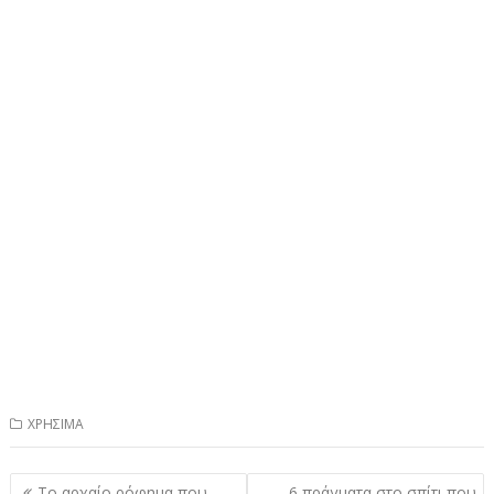
ΧΡΗΣΙΜΑ
Πλοήγηση
Το αρχαίο ρόφημα που
6 πράγματα στο σπίτι που