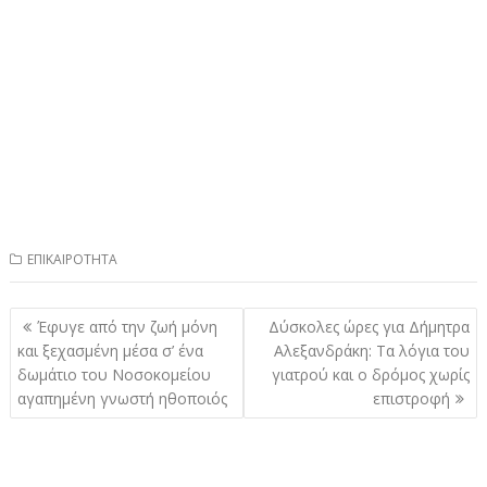
ΕΠΙΚΑΙΡΟΤΗΤΑ
Πλοήγηση
Έφυγε από την ζωή μόνη
Δύσκολες ώρες για Δήμητρα
άρθρων
και ξεχασμένη μέσα σ’ ένα
Αλεξανδράκη: Τα λόγια του
δωμάτιο του Νοσοκομείου
γιατρού και ο δρόμος χωρίς
αγαπημένη γνωστή ηθοποιός
επιστροφή