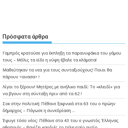
Πρόσφατα άρθρα
Γαμπρός κρατούσε για έκπληξη τα παρανυφάκια του γάμου
τους – Μόλις τα είδε η νύφη έβαλε τα κλάματα!
Μαθεύτηκαν τα νεα για τους συνταξιούχους! Ποιοι θα
πάρουν <ανασα> !
Λίγοι το ξέρουν! Μητέρες με ανήλικο παιδί: Το «κλειδί» για
να βγουν στη σύνταξη πριν από τα 62 !
Σοκ στην πολιτική: Πέθανε ξαφνικά στα 63 του ο πρώην
δήμαρχος – Πάγωσε η συνεδρίαση …
Έφυγε τόσο νέος: Πέθανε στα 43 του ο γνωστός Έλληνας
ηθοποιός – Ραγίζει καρδιές το τελευταίο αντίο