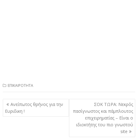
ΕΠΙΚΑΙΡΟΤΗΤΑ
Πλοήγηση
Ανείπωτος θρήνος για την
ΣOK TΩΡΑ: Νεκρός
άρθρων
Ευριδικη !
πασίγνωστος και πάμπλουτος
επιχειρηματίας – Είναι o
ιδιοκτήτης του πιο γνωστού
site