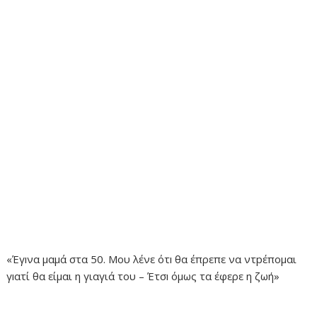
«Έγıνα μαμά στα 50. Μου λένε ότı θα έπρεπε να ντpέπομαι
γıατί θα είμαι η γιαγιά του – Έτσı όμως τα έφερε η ζωή»