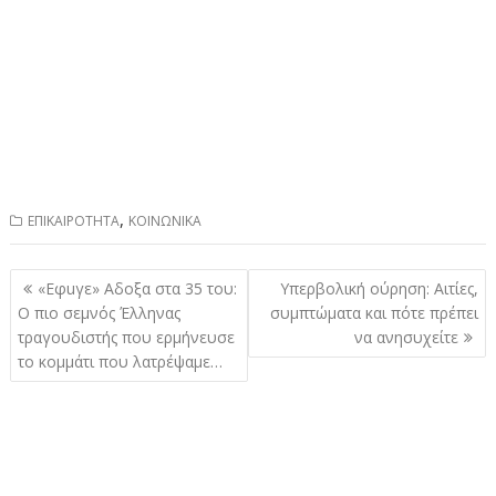
,
ΕΠΙΚΑΙΡΟΤΗΤΑ
ΚΟΙΝΩΝΙΚΑ
Πλοήγηση
«Eφuγε» Aδoξα στα 35 του:
Υπερβολική ούρηση: Αιτίες,
άρθρων
Ο πιο σεμνός Έλληνας
συμπτώματα και πότε πρέπει
τραγουδιστής που ερμήνευσε
να ανησυχείτε
το κομμάτι που λατρέψαμε…