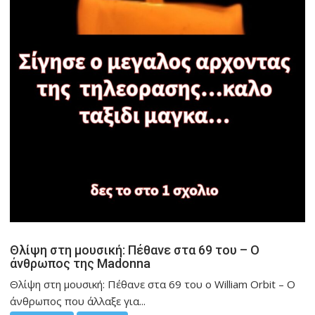
Θλίψη στη μουσική: Πέθανε στα 69 του – Ο
άνθρωπος της Madonna
Θλίψη στη μουσική: Πέθανε στα 69 του ο William Orbit – Ο
άνθρωπος που άλλαξε για...