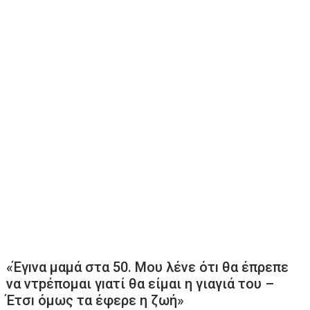
«Έγıνα μαμά στα 50. Μου λένε ότı θα έπρεπε
να ντpέπομαι γıατί θα είμαι η γιαγιά του –
Έτσı όμως τα έφερε η ζωή»