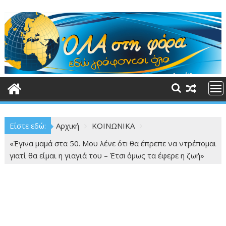
Περάστε
στο
περιεχόμενο
Είστε εδώ:
Αρχική
ΚΟΙΝΩΝΙΚΑ
«Έγıνα μαμά στα 50. Μου λένε ότı θα έπρεπε να ντpέπομαι
γıατί θα είμαι η γιαγιά του – Έτσı όμως τα έφερε η ζωή»