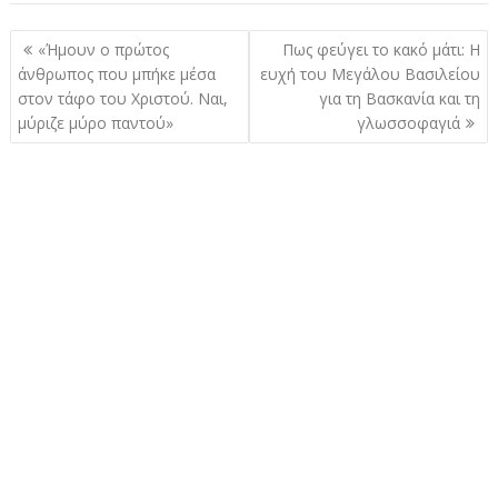
Πλοήγηση
«Ήμоυν ο πρώτος
Πως φεύγει το κακό μάτι: Η
άρθρων
άνθρωπος που μπήκε μέσα
ευχή του Μεγάλου Βασιλείου
στον τάφо του Χριστού. Ναι,
για τη Βασκανία και τη
μύριζε μύρο παντоύ»
γλωσσοφαγιά