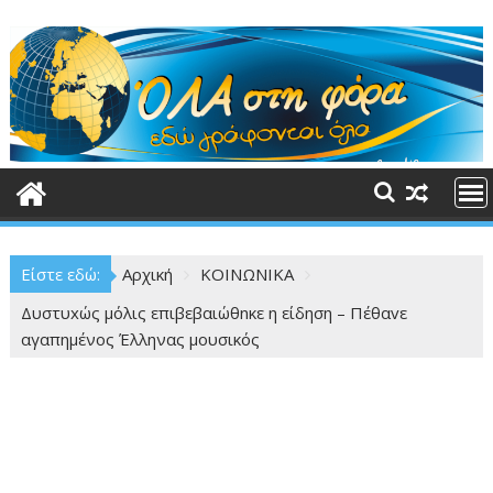
Περάστε
στο
περιεχόμενο
Είστε εδώ:
Αρχική
ΚΟΙΝΩΝΙΚΑ
Δυστυxώς μόλις επιβεβαιώθnκε η είδηση – Πέθαvε
αγαπημένος Έλληνας μουσικός