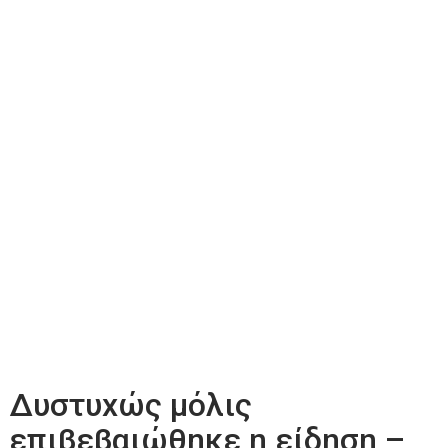
Δυστυxώς μόλις
επιβεβαιώθnκε η είδηση –