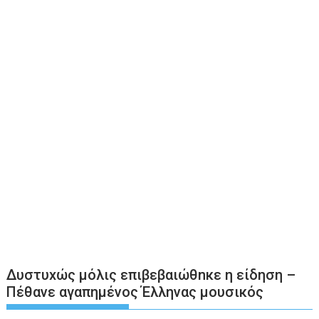
Δυστυxώς μόλις επιβεβαιώθnκε η είδηση –
Πέθαvε αγαπημένος Έλληνας μουσικός