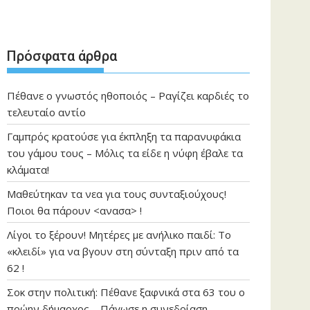
Πρόσφατα άρθρα
Πέθανε ο γνωστός ηθοποιός – Ραγίζει καρδιές το
τελευταίο αντίο
Γαμπρός κρατούσε για έκπληξη τα παρανυφάκια
του γάμου τους – Μόλις τα είδε η νύφη έβαλε τα
κλάματα!
Μαθεύτηκαν τα νεα για τους συνταξιούχους!
Ποιοι θα πάρουν <ανασα> !
Λίγοι το ξέρουν! Μητέρες με ανήλικο παιδί: Το
«κλειδί» για να βγουν στη σύνταξη πριν από τα
62 !
Σοκ στην πολιτική: Πέθανε ξαφνικά στα 63 του ο
πρώην δήμαρχος – Πάγωσε η συνεδρίαση …