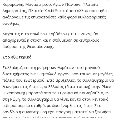
Καραμανλή, Μοναστηρίου, Αγίων Πάντων, Πλατεία
Δημοκρατίας, Πλατεία Χ.Α.Ν.Θ. και όπου αλλού απαιτηθεί,
ανάλογα με τις επικρατούσες κάθε φορά κυκλοφοριακές
συνθήκες.
Μέχρι τις 6 το πρωί του Σαββάτου (01.03.2025), θα
απαγορευτεί η στάση και η στάθμευση σε κεντρικούς
δρόμους της Θεσσαλονίκης.
Στο εξωτερικό
Συλλαλητήρια στη μνήμη των θυμάτων του τραγικού
δυστυχήματος των Τεμπών διοργανώνονται και σε μεγάλες
πόλεις του εξωτερικού. Στις Βρυξέλλες, το συλλαλητήριο θα
ξεκινήσει στις 6 μ.μ. ώρα Ελλάδος (5 μ.μ. τοπική) στην Place
Luxembourg μπροστά από το Ευρωπαϊκό Κοινοβούλιο, ενώ
στη Ρώμη, το συλλαλητήριο θα γίνει κοντά στον κεντρικό
σιδηροδρομικό σταθμό, με ώρα έναρξης τις 4 μ.μ.. Στο
Λονδίνο η συγκέντρωση έχει προγραμματιστεί να ξεκινήσει
στις 8 μ.μ. ώρα Ελλάδος (6 μ.μ. τοπική) ενώ αντίστοιχα