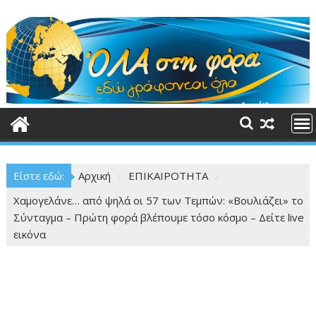
Περάστε
στο
περιεχόμενο
Είστε εδώ:
Αρχική
ΕΠΙΚΑΙΡΟΤΗΤΑ
Χαμογελάνε… από ψηλά οι 57 των Τεμπών: «Βουλιάζει» το
Σύνταγμα – Πρώτη φορά βλέπουμε τόσο κόσμο – Δείτε live
εικόνα