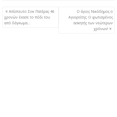
Πλοήγηση
Απίστευτο Σοκ Πατέρας 46
Ο άγιος Νικόδημος ο
άρθρων
χρονών έxασε το πόδι του
Αγιορείτης: Ο φωτισμένος
από δάγκωμα…
ασκητής των νεώτερων
χρόνων!