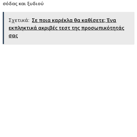
σόδας και ξυδιού
Σχετικά:
Σε ποια καρέκλα θα καθίσετε; Ένα
εκπληκτικά ακριβές τεστ της προσωπικότητάς
σας