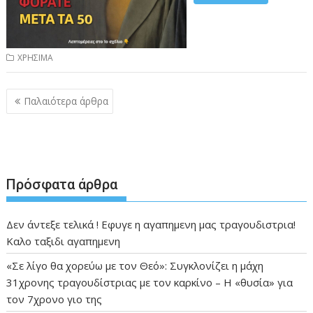
ΧΡΗΣΙΜΑ
Πλοήγηση
Παλαιότερα άρθρα
άρθρων
Πρόσφατα άρθρα
Δεν άντεξε τελικά ! Εφυγε η αγαπημενη μας τραγουδιστρια!
Καλο ταξιδι αγαπημενη
«Σε λίγο θα χορεύω με τον Θεό»: Συγκλονίζει η μάχη
31χρονης τραγουδίστριας με τον καρκίνο – Η «θυσία» για
τον 7χρονο γιο της