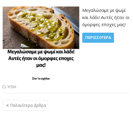
Μεγαλώσαμε με ψωμί
και λάδι! Αυτές ήταν οι
όμορφες εποχες μας!
ΠΕΡΙΣΣΌΤΕΡΑ
ΥΓΕΙΑ
Πλοήγηση
Παλαιότερα άρθρα
άρθρων