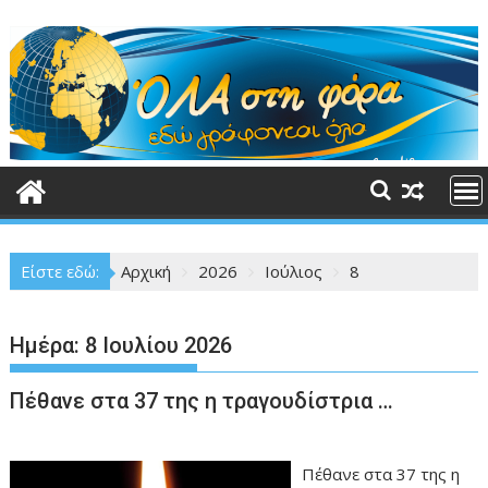
Περάστε
στο
περιεχόμενο
Είστε εδώ:
Αρχική
2026
Ιούλιος
8
Ημέρα:
8 Ιουλίου 2026
Πέθανε στα 37 της η τραγουδίστρια …
Πέθανε στα 37 της η