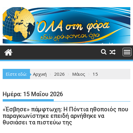
Περάστε
στο
περιεχόμενο
Είστε εδώ:
Αρχική
2026
Μάιος
15
Ημέρα:
15 Μαΐου 2026
«Έσβησε» πάμφτωχη: Η Πόντια ηθοποιός που
παραγκωνίστηκε επεıδή αρνήθηκε να
θυσıάσει τα πιστεύω της